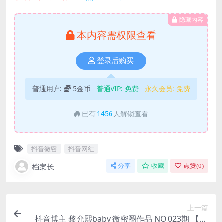
隐藏内容
本内容需权限查看
登录后购买
普通用户:
5金币
普通VIP:
免费
永久会员:
免费
已有
1456
人解锁查看
抖音微密
抖音网红
档案长
分享
收藏
点赞(
0
)
上一篇
抖音博主 黎允熙baby 微密圈作品 NO.023期 【22