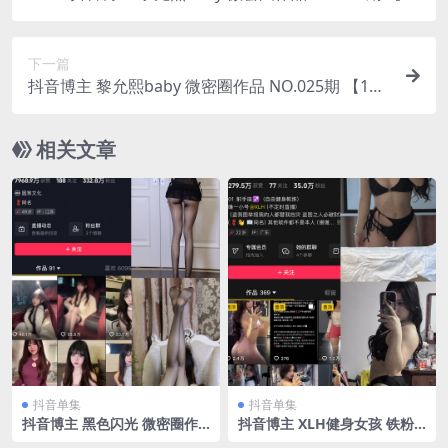
P】
下一篇
抖音博主 黎允熙baby 微密圈作品 NO.025期 【15
P】
相关文章
抖音单集
抖音单集
抖音博主 黑色闪光 微密圈作
抖音博主 XLH健身女孩 铁粉
品 NO.004期 【33P】最新
空间 NO.002期 【17P17V】