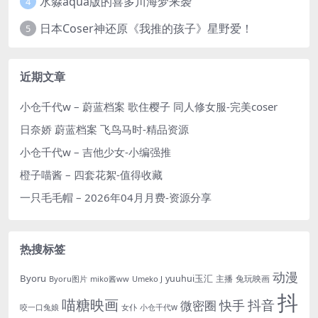
水淼aqua版的喜多川海梦来袭
4
日本Coser神还原《我推的孩子》星野爱！
5
近期文章
小仓千代w – 蔚蓝档案 歌住樱子 同人修女服-完美coser
日奈娇 蔚蓝档案 飞鸟马时-精品资源
小仓千代w – 吉他少女-小编强推
橙子喵酱 – 四套花絮-值得收藏
一只毛毛帽 – 2026年04月月费-资源分享
热搜标签
动漫
Byoru
yuuhui玉汇
主播
兔玩映画
Byoru图片
miko酱ww
Umeko J
抖
喵糖映画
抖音
快手
微密圈
女仆
小仓千代w
咬一口兔娘