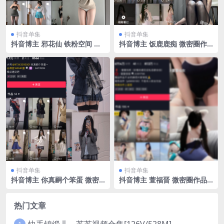
抖音单集
抖音单集
抖音博主 邪花仙 铁粉空间 N
抖音博主 饭鹿鹿痴 微密圈作
O.006期 【20P】最新至：20
品 NO.009期 【22P3V】最新
25.2.12
至：2023.7.18
抖音单集
抖音单集
抖音博主 你真嗣个笨蛋 微密
抖音博主 萱福晋 微密圈作品
圈作品 NO.002期 【52P】
NO.045期 【24P】最新至：2
024.8.24
热门文章
快手锦缎儿～芝芝视频合集[126V/528M]