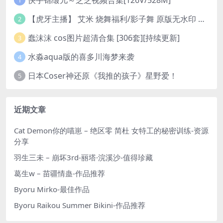
1
【虎牙主播】 艾米 烧舞福利/影子舞 原版无水印 （1v/130m）
2
蠢沫沫 cos图片超清合集 [306套][持续更新]
3
水淼aqua版的喜多川海梦来袭
4
日本Coser神还原《我推的孩子》星野爱！
5
近期文章
Cat Demon你的喵崽 – 绝区零 简杜 女特工的秘密训练-资源
分享
羽生三未 – 崩坏3rd-丽塔·浣溪沙-值得珍藏
葛生w – 苗疆情蛊-作品推荐
Byoru Mirko-最佳作品
Byoru Raikou Summer Bikini-作品推荐