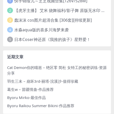
快手锦缎儿～芝芝视频合集[126V/528M]
1
【虎牙主播】 艾米 烧舞福利/影子舞 原版无水印 （1v/130m）
2
蠢沫沫 cos图片超清合集 [306套][持续更新]
3
水淼aqua版的喜多川海梦来袭
4
日本Coser神还原《我推的孩子》星野爱！
5
近期文章
Cat Demon你的喵崽 – 绝区零 简杜 女特工的秘密训练-资源
分享
羽生三未 – 崩坏3rd-丽塔·浣溪沙-值得珍藏
葛生w – 苗疆情蛊-作品推荐
Byoru Mirko-最佳作品
Byoru Raikou Summer Bikini-作品推荐