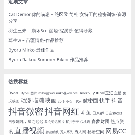
近期文章
Cat Demon你的喵崽 – 绝区零 简杜 女特工的秘密训练-资源
分享
羽生三未 – 崩坏3rd-丽塔·浣溪沙-值得珍藏
葛生w – 苗疆情蛊-作品推荐
Byoru Mirko-最佳作品
Byoru Raikou Summer Bikini-作品推荐
热搜标签
Byoru
yuuhui玉汇
主播
兔
Byoru图片
miko酱ww
Umeko J
miko酱ww cos
喵糖映画
抖音
动漫
快手
微密圈
玩映画
女仆
小仓千代w
抖音微密
抖音网红
斗鱼
日奈娇
日奈娇cos
森萝财团
热点资
星之迟迟
日奈娇图片
星之迟迟图片
桜井宁宁
桜桃喵
直播视频
网易CC
讯
秘语空间
秀人网
碧蓝航线
秀人系列