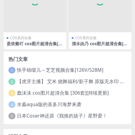
COS系列合集
COS系列合集
是依酱吖 cos图片超清合集[74
清水由乃 cos图片超清合集[52
套][持续更新]
套][持续更新]
热门文章
快手锦缎儿～芝芝视频合集[126V/528M]
1
【虎牙主播】 艾米 烧舞福利/影子舞 原版无水印 （1v/130m）
2
蠢沫沫 cos图片超清合集 [306套][持续更新]
3
水淼aqua版的喜多川海梦来袭
4
日本Coser神还原《我推的孩子》星野爱！
5