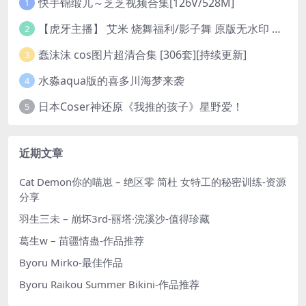
快手锦缎儿～芝芝视频合集[126V/528M]
1
【虎牙主播】 艾米 烧舞福利/影子舞 原版无水印 （1v/130m）
2
蠢沫沫 cos图片超清合集 [306套][持续更新]
3
水淼aqua版的喜多川海梦来袭
4
日本Coser神还原《我推的孩子》星野爱！
5
近期文章
Cat Demon你的喵崽 – 绝区零 简杜 女特工的秘密训练-资源
分享
羽生三未 – 崩坏3rd-丽塔·浣溪沙-值得珍藏
葛生w – 苗疆情蛊-作品推荐
Byoru Mirko-最佳作品
Byoru Raikou Summer Bikini-作品推荐