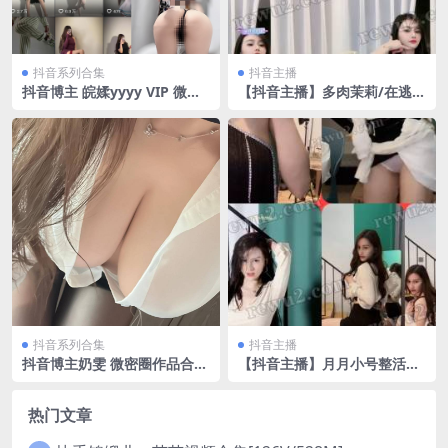
抖音系列合集
抖音主播
抖音博主 皖媃yyyy VIP 微密
【抖音主播】多肉茉莉/在逃小
圈作品 NO.001-003 期 最新
茉莉动感光波无内露毛 无水印
画质修复 （1v/1.27g）
抖音系列合集
抖音主播
抖音博主奶雯 微密圈作品合集
【抖音主播】月月小号整活
[持续更新2023.12.10]
（15v/1.04g）[链接已更新]
热门文章