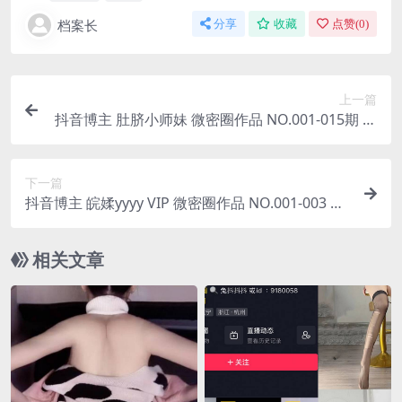
档案长
分享
收藏
点赞(
0
)
上一篇
抖音博主 肚脐小师妹 微密圈作品 NO.001-015期 最
新至：2023.10.15
下一篇
抖音博主 皖媃yyyy VIP 微密圈作品 NO.001-003 期
最新
相关文章