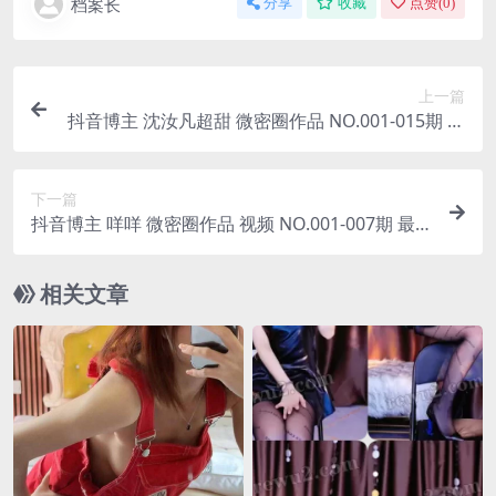
档案长
分享
收藏
点赞(
0
)
上一篇
抖音博主 沈汝凡超甜 微密圈作品 NO.001-015期 最
新
下一篇
抖音博主 咩咩 微密圈作品 视频 NO.001-007期 最
新
相关文章