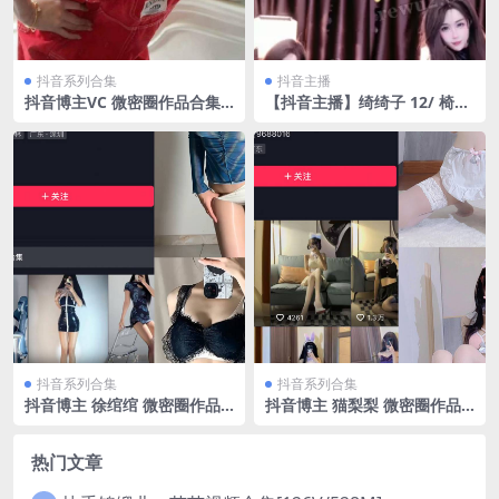
抖音系列合集
抖音主播
抖音博主VC 微密圈作品合集
【抖音主播】绮绮子 12/ 椅子
[持续更新]
舞跳舞录屏 无水印 （2v/20
3）
抖音系列合集
抖音系列合集
抖音博主 徐绾绾 微密圈作品
抖音博主 猫梨梨 微密圈作品
NO.001-016期 最新至：2023.
NO.001-019期 【8P】最新
10.1
至：2023.10.10
热门文章