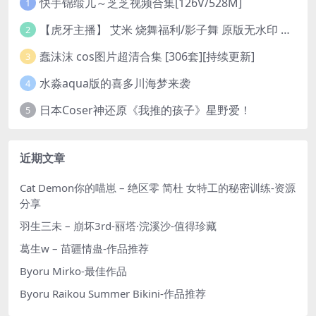
快手锦缎儿～芝芝视频合集[126V/528M]
1
【虎牙主播】 艾米 烧舞福利/影子舞 原版无水印 （1v/130m）
2
蠢沫沫 cos图片超清合集 [306套][持续更新]
3
水淼aqua版的喜多川海梦来袭
4
日本Coser神还原《我推的孩子》星野爱！
5
近期文章
Cat Demon你的喵崽 – 绝区零 简杜 女特工的秘密训练-资源
分享
羽生三未 – 崩坏3rd-丽塔·浣溪沙-值得珍藏
葛生w – 苗疆情蛊-作品推荐
Byoru Mirko-最佳作品
Byoru Raikou Summer Bikini-作品推荐