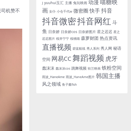
喵糖映
动漫
yuuhui玉汇
主播
兔玩映画
J
画
抖音
快手
微密圈
老司机赞不
女仆
小仓千代w
抖音微密
抖音网红
斗
鱼
星之迟迟
日奈娇
日奈娇cos
日奈娇图片
星之
森萝财团
热点资讯
迟迟图片
桜井宁宁
桜桃喵
直播视频
秘语
秀人网
碧蓝航线
秀人系列
舞蹈视频
虎牙
网易CC
空间
铁粉空间
蠢沫沫
跳舞视频
蠢沫沫cos
轻兰映画
韩国主播
雨波_HaneAme
雨波_HaneAme图片
风之领域
鱼子酱fish