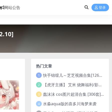
网站公告
登录
10]
热门文章
快手锦缎儿～芝芝视频合集[126V/528M]
1
【虎牙主播】 艾米 烧舞福利/影子舞 原版无水印 （1v/130m）
2
蠢沫沫 cos图片超清合集 [306套][持续更新]
3
水淼aqua版的喜多川海梦来袭
4