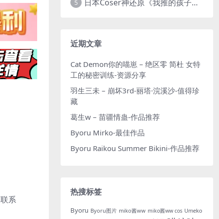
日本Coser神还原《我推的孩子》星野爱！
5
近期文章
Cat Demon你的喵崽 – 绝区零 简杜 女特
工的秘密训练-资源分享
羽生三未 – 崩坏3rd-丽塔·浣溪沙-值得珍
藏
葛生w – 苗疆情蛊-作品推荐
Byoru Mirko-最佳作品
Byoru Raikou Summer Bikini-作品推荐
热搜标签
题联系
Byoru
Byoru图片
miko酱ww
Umeko
miko酱ww cos