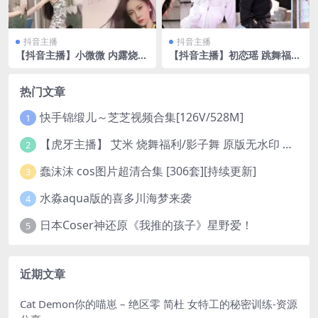
抖音主播
抖音主播
【抖音主播】小微微 内露烧舞
【抖音主播】初恋瑶 跳舞福利
群福利 无水（9v/1.53G）
无水印（19V1.66G）
热门文章
快手锦缎儿～芝芝视频合集[126V/528M]
1
【虎牙主播】 艾米 烧舞福利/影子舞 原版无水印 （1v/130m）
2
蠢沫沫 cos图片超清合集 [306套][持续更新]
3
水淼aqua版的喜多川海梦来袭
4
日本Coser神还原《我推的孩子》星野爱！
5
近期文章
Cat Demon你的喵崽 – 绝区零 简杜 女特工的秘密训练-资源