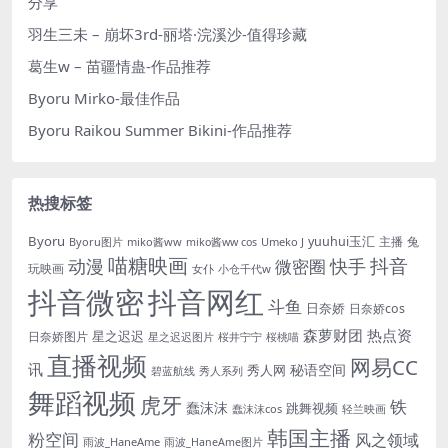
分享
羽生三未 – 崩坏3rd-丽塔·浣溪沙-值得珍藏
葛生w – 苗疆情蛊-作品推荐
Byoru Mirko-最佳作品
Byoru Raikou Summer Bikini-作品推荐
热搜标签
Byoru
yuuhui玉汇
主播
兔
Byoru图片
miko酱ww
Umeko J
miko酱ww cos
喵糖映画
抖音
动漫
快手
微密圈
玩映画
女仆
小仓千代w
抖音微密
抖音网红
斗鱼
日奈娇
日奈娇cos
森萝财团
热点资
星之迟迟
日奈娇图片
星之迟迟图片
桜井宁宁
桜桃喵
直播视频
网易CC
讯
秘语空间
秀人网
碧蓝航线
秀人系列
舞蹈视频
虎牙
铁
蠢沫沫
跳舞视频
蠢沫沫cos
轻兰映画
韩国主播
粉空间
风之领域
雨波_HaneAme
雨波_HaneAme图片