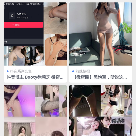
抖音系列合集
前线快报
抖音博主 Booty徐莉芝 微密
【微密圈】黑饱宝，听说这届
圈作品 NO.001-011期 最新
网友不能抵抗这种类型
至：2023.8.28