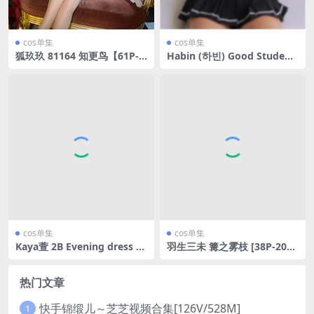
cos单集
cos单集
狐玖玖 81164 知更鸟【61P-3
Habin (하빈) Good Student
08MB】
[7P4V-542MB]
cos单集
cos单集
Kaya萱 2B Evening dress [5
羽生三未 篝之雾枝 [38P-209
3P-88MB]
MB]
热门文章
快手锦缎儿～芝芝视频合集[126V/528M]
1