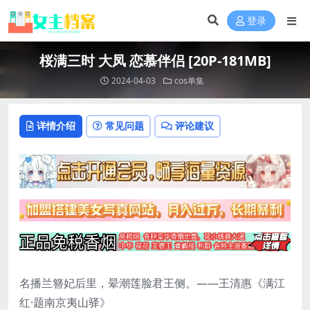
登录
桜满三时 大凤 恋慕伴侣 [20P-181MB]
2024-04-03
cos单集
详情介绍
常见问题
评论建议
名播兰簪妃后里，晕潮莲脸君王侧。——王清惠《满江
红·题南京夷山驿》