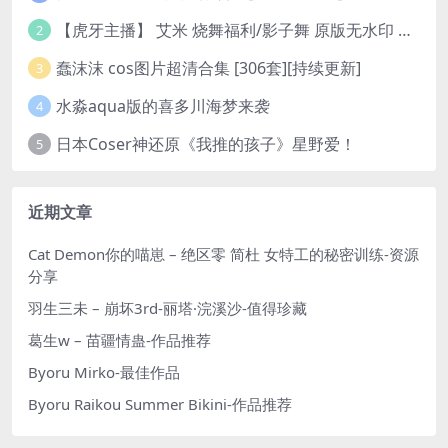
【虎牙主播】 艾米 烧舞福利/影子舞 原版无水印 （1v/130m）
2
蠢沫沫 cos图片超清合集 [306套][持续更新]
3
水淼aqua版的喜多川海梦来袭
4
日本Coser神还原《我推的孩子》星野爱！
5
近期文章
Cat Demon你的喵崽 – 绝区零 简杜 女特工的秘密训练-资源
分享
羽生三未 – 崩坏3rd-丽塔·浣溪沙-值得珍藏
葛生w – 苗疆情蛊-作品推荐
Byoru Mirko-最佳作品
Byoru Raikou Summer Bikini-作品推荐