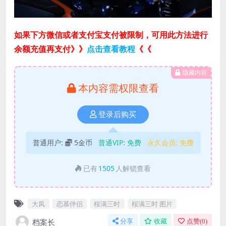
如果下方微信或者支付宝支付被限制，可用此方法进行
余额充值再支付》》
点击查看教程
《《
隐藏内容
本内容需权限查看
登录后购买
普通用户:
5金币
普通VIP:
免费
永久会员:
免费
已有
1505
人解锁查看
大凤
恋慕伴侣
桜满三时
桜满三时 图片
档案长
分享
收藏
点赞(
0
)