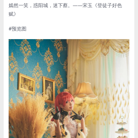
嫣然一笑，惑阳城，迷下蔡。——宋玉《登徒子好色
赋》
#预览图