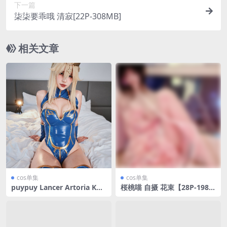
下一篇
柒柒要乖哦 清寂[22P-308MB]
相关文章
cos单集
cos单集
puypuy Lancer Artoria Kni
桜桃喵 自摄 花束【28P-198M
ght-
B】