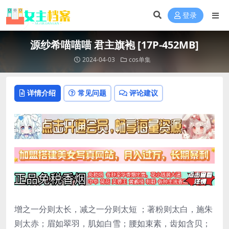
登录
源纱希喵喵喵 君主旗袍 [17P-452MB]
2024-04-03
cos单集
详情介绍
常见问题
评论建议
增之一分则太长，减之一分则太短 ；著粉则太白，施朱
则太赤；眉如翠羽，肌如白雪；腰如束素，齿如含贝；