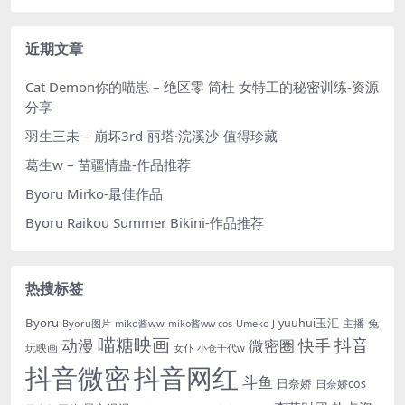
近期文章
Cat Demon你的喵崽 – 绝区零 简杜 女特工的秘密训练-资源
分享
羽生三未 – 崩坏3rd-丽塔·浣溪沙-值得珍藏
葛生w – 苗疆情蛊-作品推荐
Byoru Mirko-最佳作品
Byoru Raikou Summer Bikini-作品推荐
热搜标签
Byoru
yuuhui玉汇
主播
兔
Byoru图片
miko酱ww
Umeko J
miko酱ww cos
喵糖映画
抖音
动漫
快手
微密圈
玩映画
女仆
小仓千代w
抖音微密
抖音网红
斗鱼
日奈娇
日奈娇cos