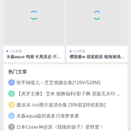
cos单集
cos单集
水淼aqua 鸣潮 长离原皮-不看
樱落酱w 碧蓝航线 镇海潋滟水
后悔
色[32P-503MB]
热门文章
快手锦缎儿～芝芝视频合集[126V/528M]
1
【虎牙主播】 艾米 烧舞福利/影子舞 原版无水印 （1v/130m）
2
蠢沫沫 cos图片超清合集 [306套][持续更新]
3
水淼aqua版的喜多川海梦来袭
4
日本Coser神还原《我推的孩子》星野爱！
5