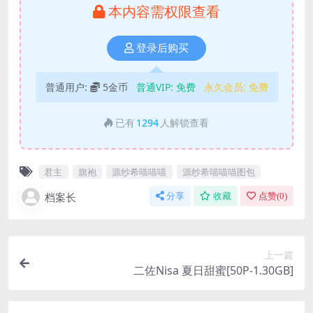
本内容需权限查看
登录后购买
普通用户:
5金币
普通VIP:
免费
永久会员:
免费
已有
1294
人解锁查看
君主
旗袍
源纱希喵喵喵
源纱希喵喵喵图包
档案长
分享
收藏
点赞(
0
)
上一篇
二佐Nisa 夏日甜蜜[50P-1.30GB]