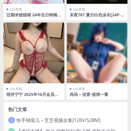
cos单集
cos单集
过期米线线喵 24年生日特辑
末夜787 夏日白色泳衣[24P-7
许愿日【57P-287MB】
44MB]
cos单集
cos单集
桜井宁宁 2025年10月会员订
呙呙 – 优香-值得一看
阅系列-收藏版
热门文章
快手锦缎儿～芝芝视频合集[126V/528M]
1