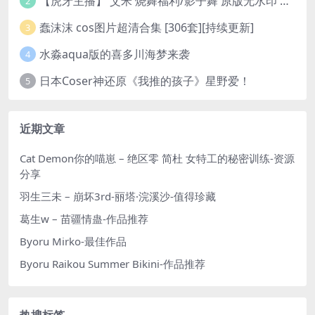
【虎牙主播】 艾米 烧舞福利/影子舞 原版无水印 （1v/130m）
2
蠢沫沫 cos图片超清合集 [306套][持续更新]
3
水淼aqua版的喜多川海梦来袭
4
日本Coser神还原《我推的孩子》星野爱！
5
近期文章
Cat Demon你的喵崽 – 绝区零 简杜 女特工的秘密训练-资源
分享
羽生三未 – 崩坏3rd-丽塔·浣溪沙-值得珍藏
葛生w – 苗疆情蛊-作品推荐
Byoru Mirko-最佳作品
Byoru Raikou Summer Bikini-作品推荐