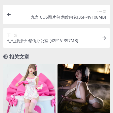
上一篇
九言 COS图片包 豹纹内衣[35P-4V108MB]
下一篇
七七娜娜子 怨仇办公室 [42P1V-397MB]
相关文章