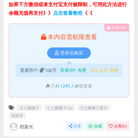
如果下方微信或者支付宝支付被限制，可用此方法进行
余额充值再支付》》
点击查看教程
《《
隐藏内容
本内容需权限查看
登录后购买
普通用户:
5金币
普通VIP:
免费
永久会员:
免费
已有
1245
人解锁查看
七七娜娜子
七七娜娜子cos
七七娜娜子图片
美因茨
档案长
分享
收藏
点赞(
0
)