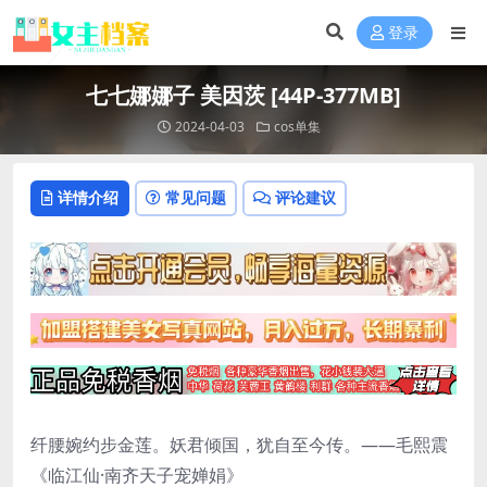
登录
七七娜娜子 美因茨 [44P-377MB]
2024-04-03
cos单集
详情介绍
常见问题
评论建议
纤腰婉约步金莲。妖君倾国，犹自至今传。——毛熙震
《临江仙·南齐天子宠婵娟》