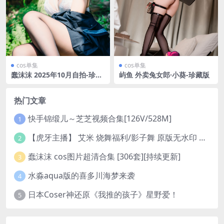
cos单集
cos单集
蠢沫沫 2025年10月自拍-珍藏
屿鱼 外卖兔女郎·小葵-珍藏版
版
热门文章
快手锦缎儿～芝芝视频合集[126V/528M]
1
【虎牙主播】 艾米 烧舞福利/影子舞 原版无水印 （1v/130m）
2
蠢沫沫 cos图片超清合集 [306套][持续更新]
3
水淼aqua版的喜多川海梦来袭
4
日本Coser神还原《我推的孩子》星野爱！
5