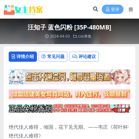
登录
汪知子 蓝色闪粉 [35P-480MB]
2024-04-03
cos单集
详情介绍
常见问题
评论建议
绝代佳人难得，倾国，花下见无期。——韦庄《荷叶杯·
绝代佳人难得》