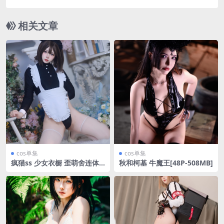
相关文章
cos单集
cos单集
疯猫ss 少女衣橱 歪萌舍连体
秋和柯基 牛魔王[48P-508MB]
【58P-898MB】