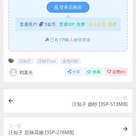
登录后购买
普通用户:
5金币
普通VIP:
免费
永久会员:
免费
已有
1790
人解锁查看
汪知子
汪知子cos
蓝色闪粉
档案长
分享
收藏
点赞(
0
)
上一篇
汪知子 婚纱 [35P-513MB]
下一篇
汪知子 尼禄花嫁 [35P-276MB]