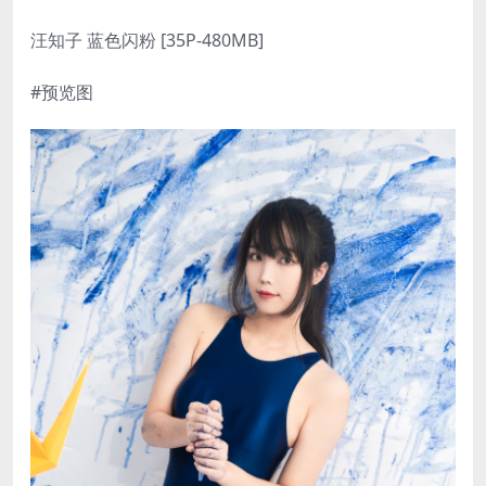
汪知子 蓝色闪粉 [35P-480MB]
#预览图