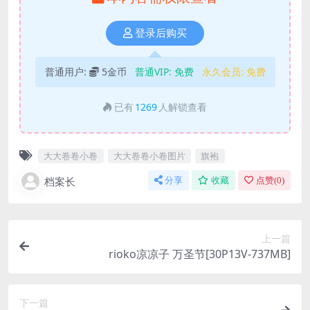
登录后购买
普通用户:
5金币
普通VIP:
免费
永久会员:
免费
已有
1269
人解锁查看
大大卷卷小卷
大大卷卷小卷图片
旗袍
档案长
分享
收藏
点赞(
0
)
上一篇
rioko凉凉子 万圣节[30P13V-737MB]
下一篇