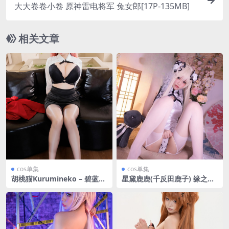
大大卷卷小卷 原神雷电将军 兔女郎[17P-135MB]
相关文章
cos单集
cos单集
胡桃猫Kurumineko – 碧蓝航
星黛鹿鹿(千反田鹿子) 缘之空
线-约克公爵-非常赞
穹妹 旗袍-珍藏版