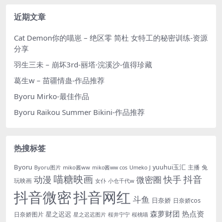
近期文章
Cat Demon你的喵崽 – 绝区零 简杜 女特工的秘密训练-资源
分享
羽生三未 – 崩坏3rd-丽塔·浣溪沙-值得珍藏
葛生w – 苗疆情蛊-作品推荐
Byoru Mirko-最佳作品
Byoru Raikou Summer Bikini-作品推荐
热搜标签
Byoru
yuuhui玉汇
主播
兔
Byoru图片
miko酱ww
Umeko J
miko酱ww cos
喵糖映画
抖音
动漫
快手
微密圈
玩映画
女仆
小仓千代w
抖音微密
抖音网红
斗鱼
日奈娇
日奈娇cos
森萝财团
热点资
星之迟迟
日奈娇图片
星之迟迟图片
桜井宁宁
桜桃喵