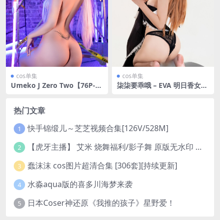
cos单集
cos单集
Umeko J Zero Two【76P-6
柒柒要乖哦 – EVA 明日香女
7.3MB】
仆-超级漂亮
热门文章
快手锦缎儿～芝芝视频合集[126V/528M]
1
【虎牙主播】 艾米 烧舞福利/影子舞 原版无水印 （1v/130m）
2
蠢沫沫 cos图片超清合集 [306套][持续更新]
3
水淼aqua版的喜多川海梦来袭
4
日本Coser神还原《我推的孩子》星野爱！
5