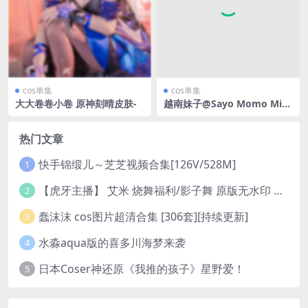
cos单集
cos单集
大大卷卷小卷 原神刻晴皮肤-
越南妹子@Sayo Momo Min
amoto no Raikou&Jiangshi
[112P11V-929MB]
热门文章
快手锦缎儿～芝芝视频合集[126V/528M]
1
【虎牙主播】 艾米 烧舞福利/影子舞 原版无水印 （1v/130m）
2
蠢沫沫 cos图片超清合集 [306套][持续更新]
3
水淼aqua版的喜多川海梦来袭
4
日本Coser神还原《我推的孩子》星野爱！
5