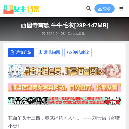
登录
西园寺南歌 牛牛毛衣[28P-147MB]
2024-04-03
cos单集
详情介绍
常见问题
评论建议
花面丫头十三四，春来绰约向人时。 ——刘禹锡《寄赠
小樊》