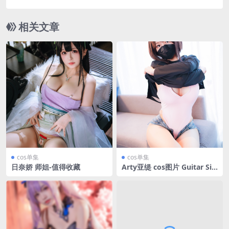
[104P-1.45GB]
相关文章
cos单集
cos单集
日奈娇 师姐-值得收藏
Arty亚缇 cos图片 Guitar Sis
ter [145P-526MB]-Arty亚缇
在哪更新