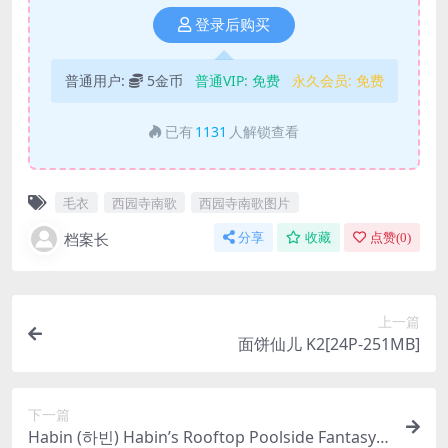
登录后购买
普通用户:
5金币
普通VIP:
免费
永久会员:
免费
已有
1131
人解锁查看
毛衣
西园寺南歌
西园寺南歌图片
档案长
分享
收藏
点赞(
0
)
上一篇
面饼仙儿 K2[24P-251MB]
下一篇
Habin (하빈) Habin’s Rooftop Poolside Fantasy