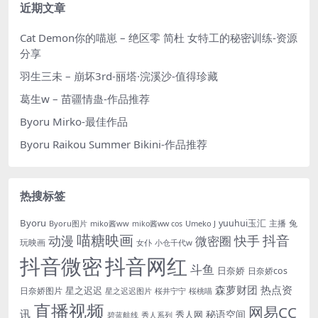
近期文章
Cat Demon你的喵崽 – 绝区零 简杜 女特工的秘密训练-资源
分享
羽生三未 – 崩坏3rd-丽塔·浣溪沙-值得珍藏
葛生w – 苗疆情蛊-作品推荐
Byoru Mirko-最佳作品
Byoru Raikou Summer Bikini-作品推荐
热搜标签
Byoru
yuuhui玉汇
主播
兔
Byoru图片
miko酱ww
Umeko J
miko酱ww cos
喵糖映画
抖音
动漫
快手
微密圈
玩映画
女仆
小仓千代w
抖音微密
抖音网红
斗鱼
日奈娇
日奈娇cos
森萝财团
热点资
星之迟迟
日奈娇图片
星之迟迟图片
桜井宁宁
桜桃喵
直播视频
网易CC
讯
秘语空间
秀人网
碧蓝航线
秀人系列