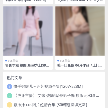
P5V-287MB]
cos单集
cos单集
轩萧学姐 视图 粉色护士[59P-
咬一口兔娘 06月作品『上门私
1V1.12GB]
教课』-美女推荐
热门文章
快手锦缎儿～芝芝视频合集[126V/528M]
1
【虎牙主播】 艾米 烧舞福利/影子舞 原版无水印 （1v/130m）
2
蠢沫沫 cos图片超清合集 [306套][持续更新]
3