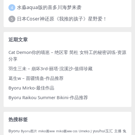
水淼aqua版的喜多川海梦来袭
4
日本Coser神还原《我推的孩子》星野爱！
5
近期文章
Cat Demon你的喵崽 – 绝区零 简杜 女特工的秘密训练-资源
分享
羽生三未 – 崩坏3rd-丽塔·浣溪沙-值得珍藏
葛生w – 苗疆情蛊-作品推荐
Byoru Mirko-最佳作品
Byoru Raikou Summer Bikini-作品推荐
热搜标签
Byoru
yuuhui玉汇
主播
兔
Byoru图片
miko酱ww
Umeko J
miko酱ww cos