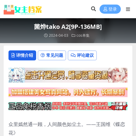
登录
菌烨tako A2[9P-136MB]
2024-04-03
cos单集
详情介绍
常见问题
评论建议
众里嫣然通一顾，人间颜色如尘土。——王国维《蝶恋
花》