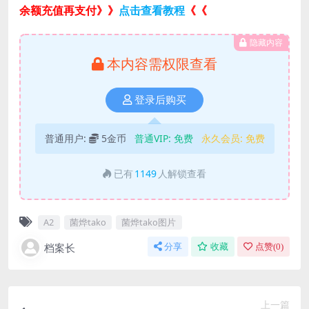
余额充值再支付》》
点击查看教程
《《
隐藏内容
本内容需权限查看
登录后购买
普通用户:
5金币
普通VIP:
免费
永久会员:
免费
已有
1149
人解锁查看
A2
菌烨tako
菌烨tako图片
档案长
分享
收藏
点赞(
0
)
上一篇