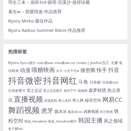
羽生三未 – 崩坏3rd-丽塔·浣溪沙-值得珍藏
葛生w – 苗疆情蛊-作品推荐
Byoru Mirko-最佳作品
Byoru Raikou Summer Bikini-作品推荐
热搜标签
Byoru
yuuhui玉汇
主播
兔
Byoru图片
miko酱ww
Umeko J
miko酱ww cos
喵糖映画
抖音
动漫
快手
微密圈
玩映画
女仆
小仓千代w
抖音微密
抖音网红
斗鱼
日奈娇
日奈娇cos
森萝财团
热点资
星之迟迟
日奈娇图片
星之迟迟图片
桜井宁宁
桜桃喵
直播视频
网易CC
讯
秘语空间
秀人网
碧蓝航线
秀人系列
舞蹈视频
虎牙
铁
蠢沫沫
跳舞视频
蠢沫沫cos
轻兰映画
韩国主播
粉空间
风之领域
雨波_HaneAme
雨波_HaneAme图片
鱼子酱fish