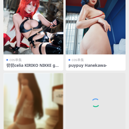
cos单集
cos单集
切切celia KIRIKO NIKKE god
puypuy Hanekawa-
dess shadow [150P5V-652
MB]