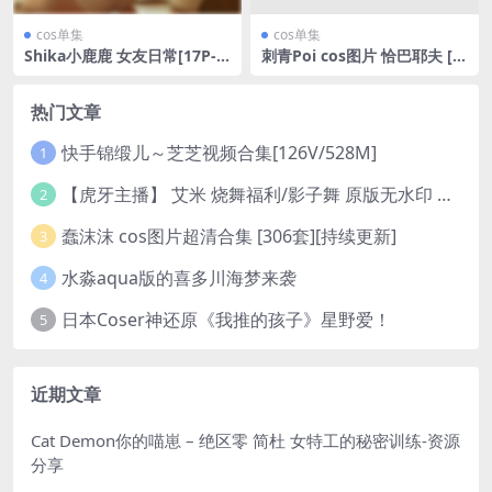
cos单集
cos单集
Shika小鹿鹿 女友日常[17P-5
刺青Poi cos图片 恰巴耶夫 [4
3MB]
0P-187MB]
热门文章
快手锦缎儿～芝芝视频合集[126V/528M]
1
【虎牙主播】 艾米 烧舞福利/影子舞 原版无水印 （1v/130m）
2
蠢沫沫 cos图片超清合集 [306套][持续更新]
3
水淼aqua版的喜多川海梦来袭
4
日本Coser神还原《我推的孩子》星野爱！
5
近期文章
Cat Demon你的喵崽 – 绝区零 简杜 女特工的秘密训练-资源
分享