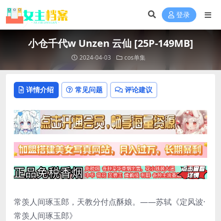
登录
小仓千代w Unzen 云仙 [25P-149MB]
2024-04-03
cos单集
详情介绍
常见问题
评论建议
常羡人间琢玉郎，天教分付点酥娘。——苏轼《定风波·
常羡人间琢玉郎》