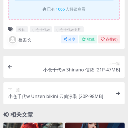
已有
1666
人解锁查看
云仙
小仓千代w
小仓千代w图片
档案长
分享
收藏
点赞(
0
)
上一篇
小仓千代w Shinano 信浓 [21P-47MB]
下一篇
小仓千代w Unzen bikini 云仙泳装 [20P-98MB]
相关文章