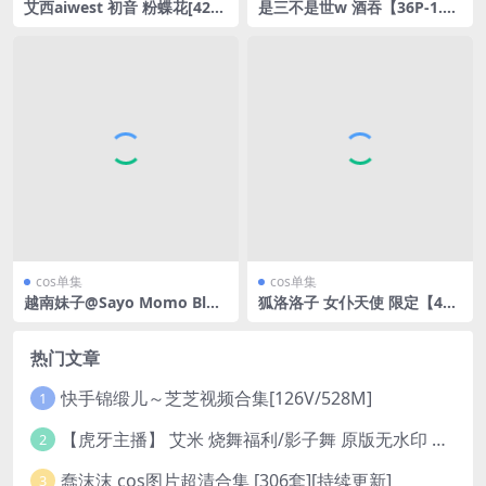
艾西aiwest 初音 粉蝶花[42P-
是三不是世w 酒吞【36P-1.57
161MB]
GB】
cos单集
cos单集
越南妹子@Sayo Momo Blon
狐洛洛子 女仆天使 限定【40P
die Homie Gurl [36P-91MB]
-325MB】
热门文章
快手锦缎儿～芝芝视频合集[126V/528M]
1
【虎牙主播】 艾米 烧舞福利/影子舞 原版无水印 （1v/130m）
2
蠢沫沫 cos图片超清合集 [306套][持续更新]
3