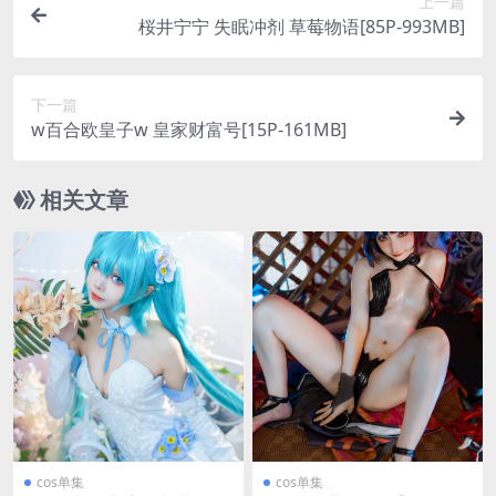
上一篇
桜井宁宁 失眠冲剂 草莓物语[85P-993MB]
下一篇
w百合欧皇子w 皇家财富号[15P-161MB]
相关文章
cos单集
cos单集