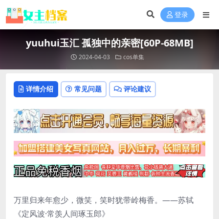
登录
yuuhui玉汇 孤独中的亲密[60P-68MB]
2024-04-03
cos单集
详情介绍
常见问题
评论建议
万里归来年愈少，微笑，笑时犹带岭梅香。——苏轼
《定风波·常羡人间琢玉郎》