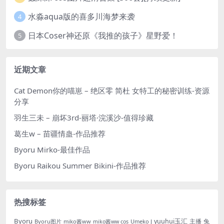
水淼aqua版的喜多川海梦来袭
4
日本Coser神还原《我推的孩子》星野爱！
5
近期文章
Cat Demon你的喵崽 – 绝区零 简杜 女特工的秘密训练-资源
分享
羽生三未 – 崩坏3rd-丽塔·浣溪沙-值得珍藏
葛生w – 苗疆情蛊-作品推荐
Byoru Mirko-最佳作品
Byoru Raikou Summer Bikini-作品推荐
热搜标签
Byoru
yuuhui玉汇
主播
兔
Byoru图片
miko酱ww
Umeko J
miko酱ww cos