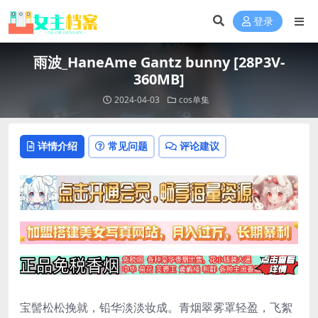
登录
雨波_HaneAme Gantz bunny [28P3V-
360MB]
2024-04-03
cos单集
详情介绍
常见问题
评论建议
宝髻松松挽就，铅华淡淡妆成。青烟翠雾罩轻盈，飞絮