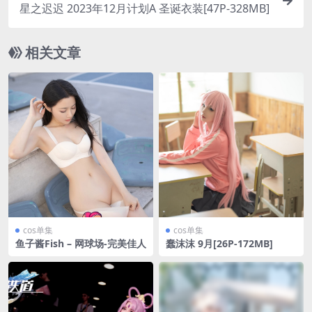
星之迟迟 2023年12月计划A 圣诞衣装[47P-328MB]
相关文章
cos单集
cos单集
鱼子酱Fish – 网球场-完美佳人
蠢沫沫 9月[26P-172MB]