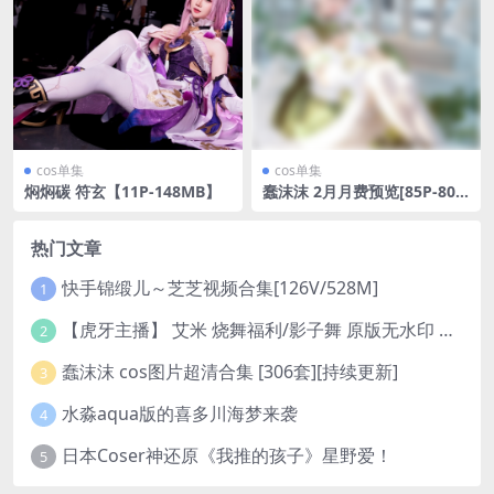
cos单集
cos单集
焖焖碳 符玄【11P-148MB】
蠢沫沫 2月月费预览[85P-806
MB]
热门文章
快手锦缎儿～芝芝视频合集[126V/528M]
1
【虎牙主播】 艾米 烧舞福利/影子舞 原版无水印 （1v/130m）
2
蠢沫沫 cos图片超清合集 [306套][持续更新]
3
水淼aqua版的喜多川海梦来袭
4
日本Coser神还原《我推的孩子》星野爱！
5