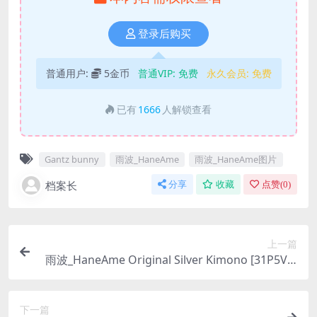
登录后购买
普通用户:
5金币
普通VIP:
免费
永久会员:
免费
已有
1666
人解锁查看
Gantz bunny
雨波_HaneAme
雨波_HaneAme图片
档案长
分享
收藏
点赞(
0
)
上一篇
雨波_HaneAme Original Silver Kimono [31P5V-1
04MB]
下一篇