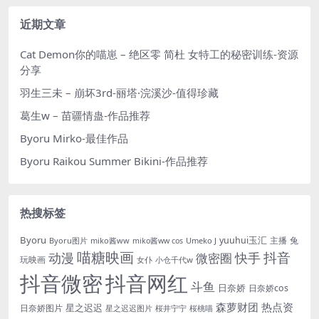
近期文章
Cat Demon你的喵崽 – 绝区零 简杜 女特工的秘密训练-资源
分享
羽生三未 – 崩坏3rd-丽塔·浣溪沙-值得珍藏
葛生w – 苗疆情蛊-作品推荐
Byoru Mirko-最佳作品
Byoru Raikou Summer Bikini-作品推荐
热搜标签
Byoru
yuuhui玉汇
主播
兔
Byoru图片
miko酱ww
Umeko J
miko酱ww cos
喵糖映画
抖音
动漫
快手
微密圈
玩映画
女仆
小仓千代w
抖音微密
抖音网红
斗鱼
日奈娇
日奈娇cos
森萝财团
热点资
星之迟迟
日奈娇图片
星之迟迟图片
桜井宁宁
桜桃喵