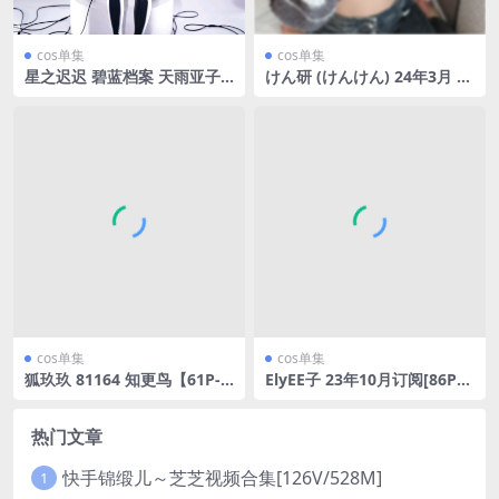
cos单集
cos单集
星之迟迟 碧蓝档案 天雨亚子
けん研 (けんけん) 24年3月 Fa
【60P-12.1MB】
ntia订阅[207P-5V2.39GB]
cos单集
cos单集
狐玖玖 81164 知更鸟【61P-3
ElyEE子 23年10月订阅[86P2
08MB】
V-302MB]
热门文章
快手锦缎儿～芝芝视频合集[126V/528M]
1