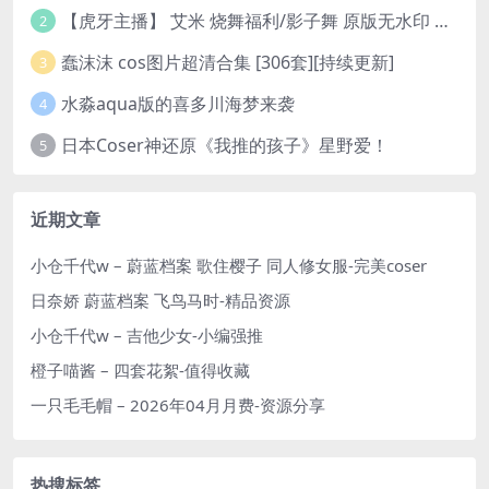
【虎牙主播】 艾米 烧舞福利/影子舞 原版无水印 （1v/130m）
2
蠢沫沫 cos图片超清合集 [306套][持续更新]
3
水淼aqua版的喜多川海梦来袭
4
日本Coser神还原《我推的孩子》星野爱！
5
近期文章
小仓千代w – 蔚蓝档案 歌住樱子 同人修女服-完美coser
日奈娇 蔚蓝档案 飞鸟马时-精品资源
小仓千代w – 吉他少女-小编强推
橙子喵酱 – 四套花絮-值得收藏
一只毛毛帽 – 2026年04月月费-资源分享
热搜标签