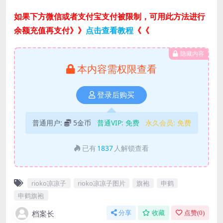
如果下方微信或者支付宝支付被限制，可用此方法进行
余额充值再支付》》
点击查看教程
《《
隐藏内容
本内容需权限查看
登录后购买
普通用户:
5金币
普通VIP:
免费
永久会员:
免费
已有
1837
人解锁查看
rioko凉凉子
rioko凉凉子图片
旗袍
申鹤
申鹤旗袍
档案长
分享
收藏
点赞(
0
)