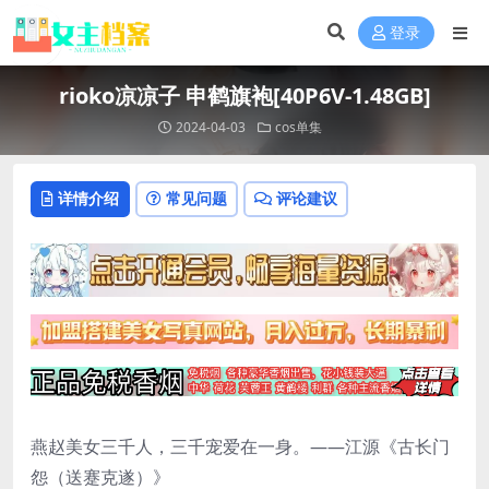
登录
rioko凉凉子 申鹤旗袍[40P6V-1.48GB]
2024-04-03
cos单集
详情介绍
常见问题
评论建议
燕赵美女三千人，三千宠爱在一身。——江源《古长门
怨（送蹇克遂）》