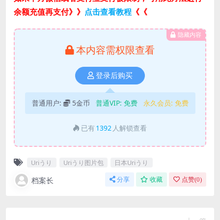
余额充值再支付》》
点击查看教程
《《
隐藏内容
本内容需权限查看
登录后购买
普通用户:
5金币
普通VIP:
免费
永久会员:
免费
已有
1392
人解锁查看
Uriうり
Uriうり图片包
日本Uriうり
档案长
分享
收藏
点赞(
0
)