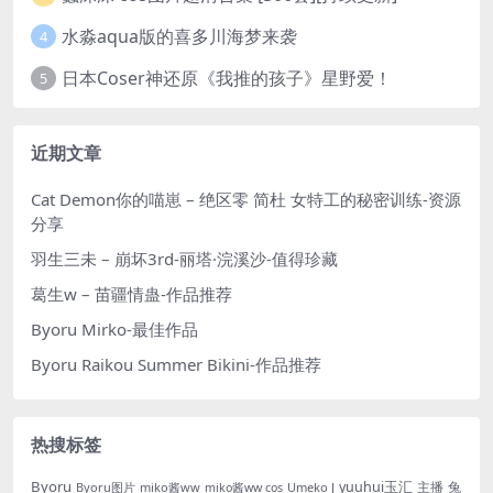
水淼aqua版的喜多川海梦来袭
4
日本Coser神还原《我推的孩子》星野爱！
5
近期文章
Cat Demon你的喵崽 – 绝区零 简杜 女特工的秘密训练-资源
分享
羽生三未 – 崩坏3rd-丽塔·浣溪沙-值得珍藏
葛生w – 苗疆情蛊-作品推荐
Byoru Mirko-最佳作品
Byoru Raikou Summer Bikini-作品推荐
热搜标签
Byoru
yuuhui玉汇
主播
兔
Byoru图片
miko酱ww
Umeko J
miko酱ww cos