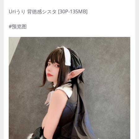
Uriうり 背徳感シスタ [30P-135MB]
#预览图