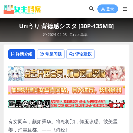
登录
Uriうり 背徳感シスタ [30P-135MB]
2024-04-03
cos单集
详情介绍
常见问题
评论建议
有女同车，颜如舜华。将翱将翔，佩玉琼琚。彼美孟
姜，洵美且都。——《诗经》