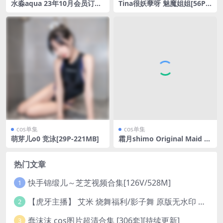
水淼aqua 23年10月会员订阅
Tina很妖孽呀 魅魔姐姐[56P-2
合集(2套)[50P-56MB]
31MB]
cos单集
cos单集
萌芽儿o0 竞泳[29P-221MB]
霜月shimo Original Maid 20
26-完美coser
热门文章
快手锦缎儿～芝芝视频合集[126V/528M]
1
【虎牙主播】 艾米 烧舞福利/影子舞 原版无水印 （1v/130m）
2
蠢沫沫 cos图片超清合集 [306套][持续更新]
3