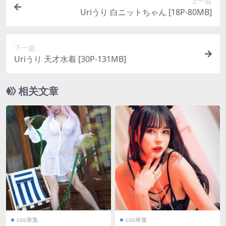
上一篇
Uriうり 白ニットちゃん [18P-80MB]
下一篇
Uriうり 天才水着 [30P-131MB]
相关文章
cos单集
cos单集