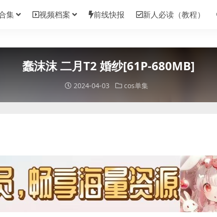
合集
视频档案
前线快报
新人必读（教程）
蠢沫沫 二月T2 婚纱[61P-680MB]
2024-04-03
cos单集