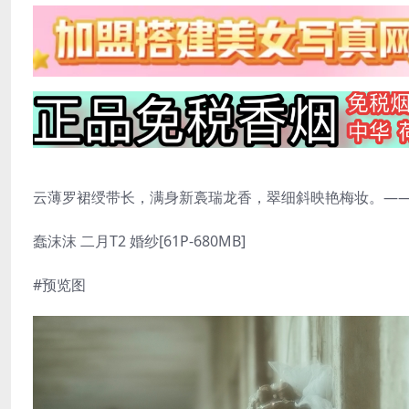
云薄罗裙绶带长，满身新裛瑞龙香，翠细斜映艳梅妆。——
蠢沫沫 二月T2 婚纱[61P-680MB]
#预览图