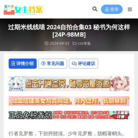
登录
过期米线线喵 2024自拍合集03 秘书为何这样
[24P-98MB]
2024-04-03
cos单集
详情介绍
常见问题
评论建议
行者见罗敷，下担捋髭须。少年见罗敷，脱帽著帩头。