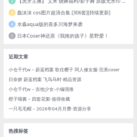
【虎牙主播】 艾米 烧舞福利/影子舞 原版无水印 （1v/130m）
2
蠢沫沫 cos图片超清合集 [306套][持续更新]
3
水淼aqua版的喜多川海梦来袭
4
日本Coser神还原《我推的孩子》星野爱！
5
近期文章
小仓千代w – 蔚蓝档案 歌住樱子 同人修女服-完美coser
日奈娇 蔚蓝档案 飞鸟马时-精品资源
小仓千代w – 吉他少女-小编强推
橙子喵酱 – 四套花絮-值得收藏
一只毛毛帽 – 2026年04月月费-资源分享
热搜标签