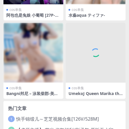
cos单集
cos单集
阿包也是兔娘 小葡萄 [27P-48
水淼aqua ティファ-
4MB]
cos单集
cos单集
Bangni邦尼 – 泳装柴郡-美女
UmekoJ Queen Marika the
推荐
Eternal-
热门文章
快手锦缎儿～芝芝视频合集[126V/528M]
1