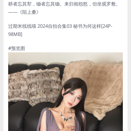
耕者忘其犁，锄者忘其锄。来归相怨怒，但坐观罗敷。
——《陌上桑》
过期米线线喵 2024自拍合集03 秘书为何这样[24P-
98MB]
#预览图