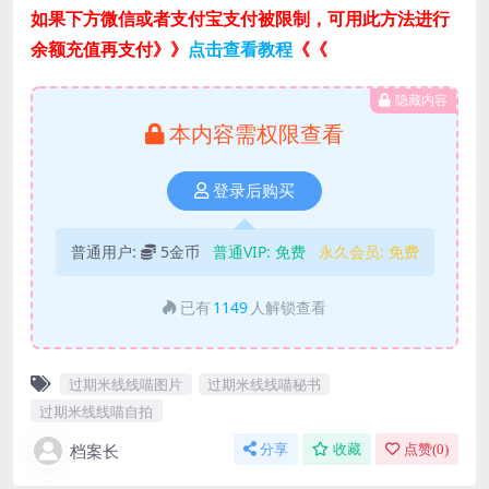
如果下方微信或者支付宝支付被限制，可用此方法进行
余额充值再支付》》
点击查看教程
《《
隐藏内容
本内容需权限查看
登录后购买
普通用户:
5金币
普通VIP:
免费
永久会员:
免费
已有
1149
人解锁查看
过期米线线喵图片
过期米线线喵秘书
过期米线线喵自拍
档案长
分享
收藏
点赞(
0
)