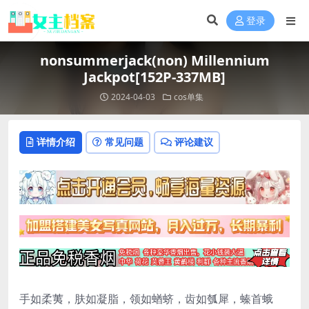
登录
nonsummerjack(non) Millennium
Jackpot[152P-337MB]
2024-04-03
cos单集
详情介绍
常见问题
评论建议
手如柔荑，肤如凝脂，领如蝤蛴，齿如瓠犀，螓首蛾