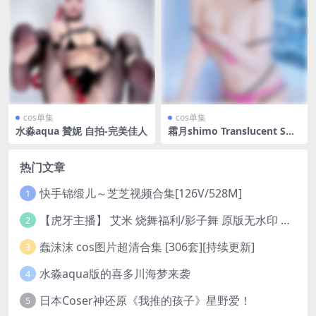
cos单集
cos单集
水淼aqua 贊妮 自拍-完美佳人
霜月shimo Translucent Swi
msuit-快来一看
热门文章
快手锦缎儿～芝芝视频合集[126V/528M]
1
【虎牙主播】 艾米 烧舞福利/影子舞 原版无水印 （1v/130m）
2
蠢沫沫 cos图片超清合集 [306套][持续更新]
3
水淼aqua版的喜多川海梦来袭
4
日本Coser神还原《我推的孩子》星野爱！
5