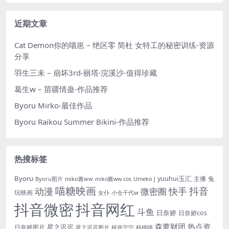
近期文章
Cat Demon你的喵崽 – 绝区零 简杜 女特工的秘密训练-资源
分享
羽生三未 – 崩坏3rd-丽塔·浣溪沙-值得珍藏
葛生w – 苗疆情蛊-作品推荐
Byoru Mirko-最佳作品
Byoru Raikou Summer Bikini-作品推荐
热搜标签
Byoru
yuuhui玉汇
主播
兔
Byoru图片
miko酱ww
Umeko J
miko酱ww cos
喵糖映画
抖音
动漫
快手
微密圈
玩映画
女仆
小仓千代w
抖音微密
抖音网红
斗鱼
日奈娇
日奈娇cos
森萝财团
热点资
星之迟迟
日奈娇图片
星之迟迟图片
桜井宁宁
桜桃喵