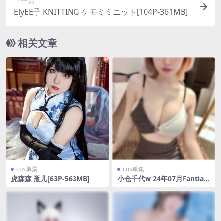
下一篇
ElyEE子 KNITTING ケモミミニット[104P-361MB]
相关文章
cos单集
cos单集
虎森森 瓶儿[63P-563MB]
小仓千代w 24年07月Fantia
订阅【116P-182MB】