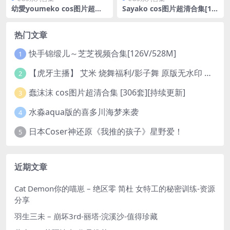
幼愛youmeko cos图片超清
Sayako cos图片超清合集[10
合集 [14套][持续更新]
套][持续更新]
热门文章
快手锦缎儿～芝芝视频合集[126V/528M]
1
【虎牙主播】 艾米 烧舞福利/影子舞 原版无水印 （1v/130m）
2
蠢沫沫 cos图片超清合集 [306套][持续更新]
3
水淼aqua版的喜多川海梦来袭
4
日本Coser神还原《我推的孩子》星野爱！
5
近期文章
Cat Demon你的喵崽 – 绝区零 简杜 女特工的秘密训练-资源
分享
羽生三未 – 崩坏3rd-丽塔·浣溪沙-值得珍藏