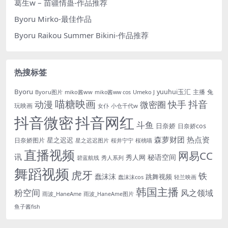
葛生w – 苗疆情蛊-作品推荐
Byoru Mirko-最佳作品
Byoru Raikou Summer Bikini-作品推荐
热搜标签
Byoru
yuuhui玉汇
主播
兔
Byoru图片
miko酱ww
Umeko J
miko酱ww cos
喵糖映画
抖音
动漫
快手
微密圈
玩映画
女仆
小仓千代w
抖音微密
抖音网红
斗鱼
日奈娇
日奈娇cos
森萝财团
热点资
星之迟迟
日奈娇图片
星之迟迟图片
桜井宁宁
桜桃喵
直播视频
网易CC
讯
秘语空间
秀人网
碧蓝航线
秀人系列
舞蹈视频
虎牙
铁
蠢沫沫
跳舞视频
蠢沫沫cos
轻兰映画
韩国主播
粉空间
风之领域
雨波_HaneAme
雨波_HaneAme图片
鱼子酱fish