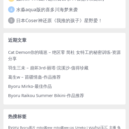
水淼aqua版的喜多川海梦来袭
4
日本Coser神还原《我推的孩子》星野爱！
5
近期文章
Cat Demon你的喵崽 – 绝区零 简杜 女特工的秘密训练-资源
分享
羽生三未 – 崩坏3rd-丽塔·浣溪沙-值得珍藏
葛生w – 苗疆情蛊-作品推荐
Byoru Mirko-最佳作品
Byoru Raikou Summer Bikini-作品推荐
热搜标签
Byoru
yuuhui玉汇
主播
兔
Byoru图片
miko酱ww
Umeko J
miko酱ww cos