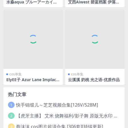
水淼aqua ブルーアーカイブ
艾西Aiwest 碧蓝档案 伊落玛
飛鳥馬トキ 飞鸟马时 [91P-96
丽 修女 [33P-98.3MB]
MB]
cos单集
cos单集
ElyEE子 Azur Lane Implaca
云溪溪 奶桃 光之语-优质作品
ble [17P1V-31MB]
热门文章
快手锦缎儿～芝芝视频合集[126V/528M]
1
【虎牙主播】 艾米 烧舞福利/影子舞 原版无水印 （1v/130m）
2
蠢沫沫 cos图片超清合集 [306套][持续更新]
3