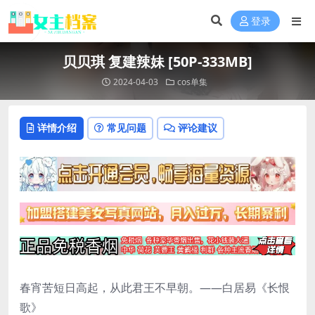
登录
贝贝琪 复建辣妹 [50P-333MB]
2024-04-03
cos单集
详情介绍
常见问题
评论建议
春宵苦短日高起，从此君王不早朝。——白居易《长恨
歌》