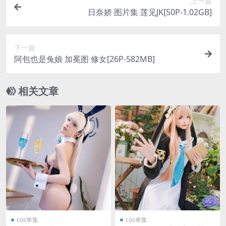
上一篇
日奈娇 图片集 莲见JK[50P-1.02GB]
下一篇
阿包也是兔娘 加冕图 修女[26P-582MB]
相关文章
cos单集
cos单集