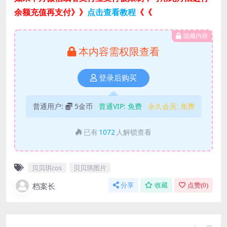
余额充值再支付》》
点击查看教程
《《
隐藏内容
本内容需权限查看
登录后购买
普通用户:
5金币
普通VIP:
免费
永久会员:
免费
已有
1072
人解锁查看
贝贝琪cos
贝贝琪图片
档案长
分享
收藏
点赞(
0
)