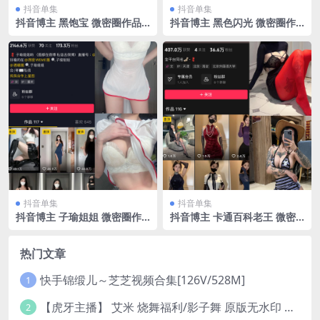
抖音单集
抖音单集
抖音博主 黑饱宝 微密圈作品
抖音博主 黑色闪光 微密圈作
NO.002期 最新 【14V】
品 NO.010期 【29P】
抖音单集
抖音单集
抖音博主 子瑜姐姐 微密圈作
抖音博主 卡通百科老王 微密
品 NO.011期 【41P】
圈作品 NO.002期 【83P】
热门文章
快手锦缎儿～芝芝视频合集[126V/528M]
1
【虎牙主播】 艾米 烧舞福利/影子舞 原版无水印 （1v/130m）
2