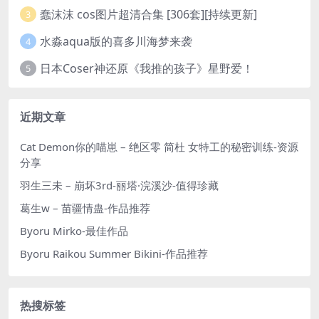
蠢沫沫 cos图片超清合集 [306套][持续更新]
3
水淼aqua版的喜多川海梦来袭
4
日本Coser神还原《我推的孩子》星野爱！
5
近期文章
Cat Demon你的喵崽 – 绝区零 简杜 女特工的秘密训练-资源
分享
羽生三未 – 崩坏3rd-丽塔·浣溪沙-值得珍藏
葛生w – 苗疆情蛊-作品推荐
Byoru Mirko-最佳作品
Byoru Raikou Summer Bikini-作品推荐
热搜标签