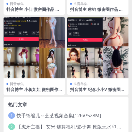
抖音单集
抖音单集
抖音博主 小仙 微密圈作品 N
抖音博主 琳铛 微密圈作品 N
O.001期 【73P】
O.037期 【42P2V】最新至：
2023.9.23
抖音单集
抖音单集
抖音博主 小蒋姐姐 微密圈作
抖音博主 纪念小小V 微密圈作
品 NO.034期 【35P】
品 NO.012期 【97P】最新
至：2024.3.21
热门文章
快手锦缎儿～芝芝视频合集[126V/528M]
1
【虎牙主播】 艾米 烧舞福利/影子舞 原版无水印 （1v/130m）
2