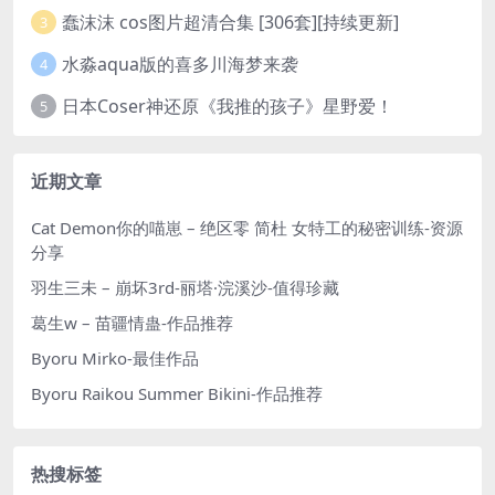
蠢沫沫 cos图片超清合集 [306套][持续更新]
3
水淼aqua版的喜多川海梦来袭
4
日本Coser神还原《我推的孩子》星野爱！
5
近期文章
Cat Demon你的喵崽 – 绝区零 简杜 女特工的秘密训练-资源
分享
羽生三未 – 崩坏3rd-丽塔·浣溪沙-值得珍藏
葛生w – 苗疆情蛊-作品推荐
Byoru Mirko-最佳作品
Byoru Raikou Summer Bikini-作品推荐
热搜标签