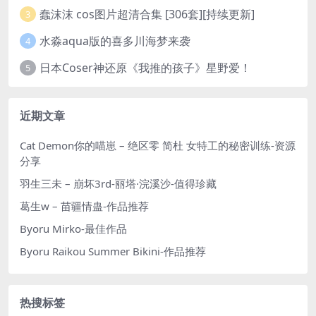
蠢沫沫 cos图片超清合集 [306套][持续更新]
3
水淼aqua版的喜多川海梦来袭
4
日本Coser神还原《我推的孩子》星野爱！
5
近期文章
Cat Demon你的喵崽 – 绝区零 简杜 女特工的秘密训练-资源
分享
羽生三未 – 崩坏3rd-丽塔·浣溪沙-值得珍藏
葛生w – 苗疆情蛊-作品推荐
Byoru Mirko-最佳作品
Byoru Raikou Summer Bikini-作品推荐
热搜标签