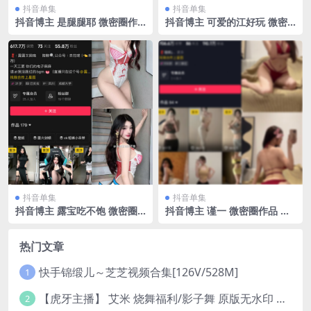
抖音单集
抖音单集
抖音博主 是腿腿耶 微密圈作
抖音博主 可爱的江好玩 微密
品 NO.038期 【7P】最新至：
圈作品 NO.003期 【33P】
2023.8.16
抖音单集
抖音单集
抖音博主 露宝吃不饱 微密圈
抖音博主 谨一 微密圈作品 N
作品 NO.015期 【10P8V】最
O.029期 【18P12V】最新
新至：2024.8.1
至：2024.6.17
热门文章
快手锦缎儿～芝芝视频合集[126V/528M]
1
【虎牙主播】 艾米 烧舞福利/影子舞 原版无水印 （1v/130m）
2