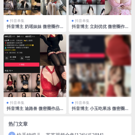
抖音单集
抖音单集
抖音博主 奶瑶妹妹 微密圈作
抖音博主 立刻优优 微密圈作
品 NO.003期 【11P】
品 NO.011期 【23P】最新
至：2023.9.22
抖音单集
抖音单集
抖音博主 迪路兽 微密圈作品
抖音博主 小玉吃果冻 微密圈
NO.001期 【67P9V】
作品 嘉宾帖 NO.017期 【25
P】最新至：2023.6.8
热门文章
快手锦缎儿～芝芝视频合集[126V/528M]