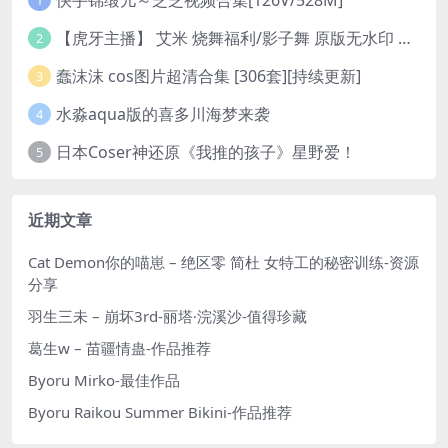
1
【虎牙主播】 艾米 烧舞福利/影子舞 原版无水印 （1v/130m）
2
蠢沫沫 cos图片超清合集 [306套][持续更新]
3
水淼aqua版的喜多川海梦来袭
4
日本Coser神还原《我推的孩子》星野爱！
5
近期文章
Cat Demon你的喵崽 – 绝区零 简杜 女特工的秘密训练-资源
分享
羽生三未 – 崩坏3rd-丽塔·浣溪沙-值得珍藏
葛生w – 苗疆情蛊-作品推荐
Byoru Mirko-最佳作品
Byoru Raikou Summer Bikini-作品推荐