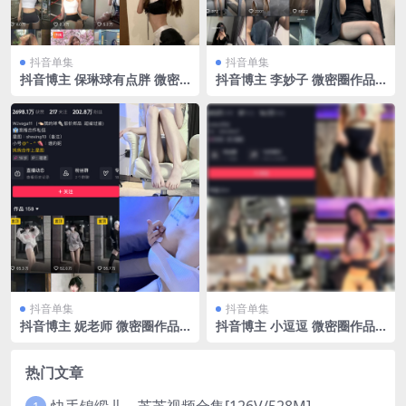
抖音单集
抖音单集
抖音博主 保琳球有点胖 微密
抖音博主 李妙子 微密圈作品
圈作品 NO.001期 【18P】
NO.077期 【27P】最新至：2
023.11.07
抖音单集
抖音单集
抖音博主 妮老师 微密圈作品
抖音博主 小逗逗 微密圈作品
NO.002期 【5P2V】最新至：
NO.028期 【36P1V】最新
2023.6.28
至：2023.9.19
热门文章
快手锦缎儿～芝芝视频合集[126V/528M]