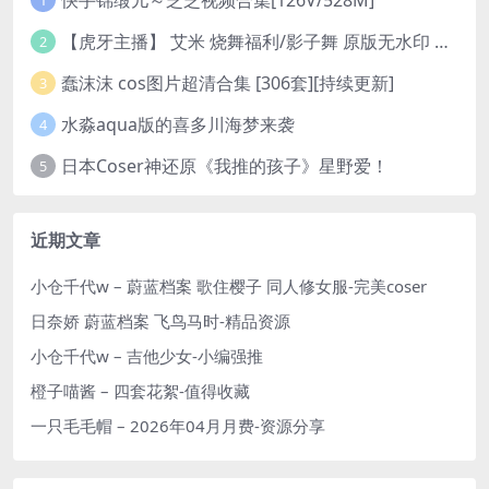
1
【虎牙主播】 艾米 烧舞福利/影子舞 原版无水印 （1v/130m）
2
蠢沫沫 cos图片超清合集 [306套][持续更新]
3
水淼aqua版的喜多川海梦来袭
4
日本Coser神还原《我推的孩子》星野爱！
5
近期文章
小仓千代w – 蔚蓝档案 歌住樱子 同人修女服-完美coser
日奈娇 蔚蓝档案 飞鸟马时-精品资源
小仓千代w – 吉他少女-小编强推
橙子喵酱 – 四套花絮-值得收藏
一只毛毛帽 – 2026年04月月费-资源分享