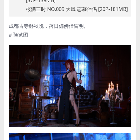
[37P-138MB]
桜满三时 NO.009 大凤 恋慕伴侣 [20P-181MB]
成都古寺卧秋晚，落日偏傍僧窗明。
# 预览图