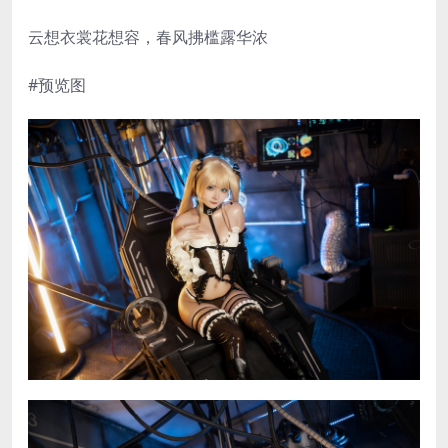
云想衣裳花想容，春风拂槛露华浓
#预览图