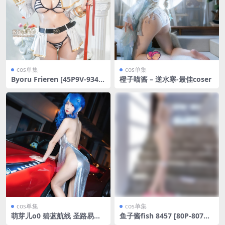
cos单集
cos单集
Byoru Frieren [45P9V-934M
橙子喵酱 – 逆水寒-最佳coser
B]
cos单集
cos单集
萌芽儿o0 碧蓝航线 圣路易斯
鱼子酱fish 8457 [80P-807M
礼服-收藏版
B]