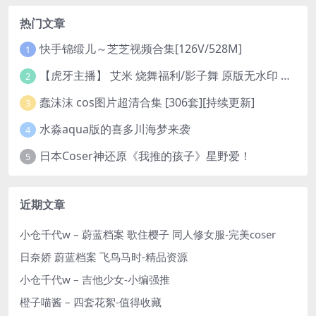
热门文章
快手锦缎儿～芝芝视频合集[126V/528M]
1
【虎牙主播】 艾米 烧舞福利/影子舞 原版无水印 （1v/130m）
2
蠢沫沫 cos图片超清合集 [306套][持续更新]
3
水淼aqua版的喜多川海梦来袭
4
日本Coser神还原《我推的孩子》星野爱！
5
近期文章
小仓千代w – 蔚蓝档案 歌住樱子 同人修女服-完美coser
日奈娇 蔚蓝档案 飞鸟马时-精品资源
小仓千代w – 吉他少女-小编强推
橙子喵酱 – 四套花絮-值得收藏