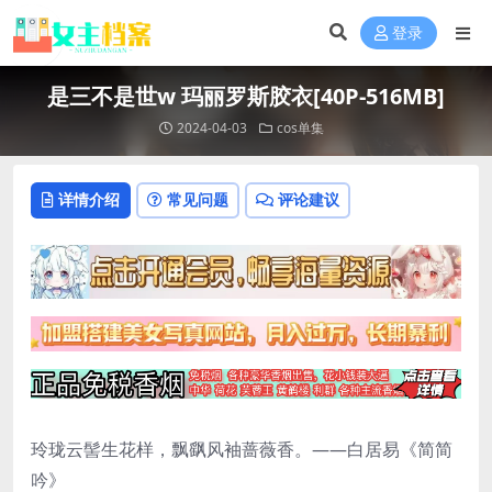
登录
是三不是世w 玛丽罗斯胶衣[40P-516MB]
2024-04-03
cos单集
详情介绍
常见问题
评论建议
玲珑云髻生花样，飘飖风袖蔷薇香。——白居易《简简
吟》