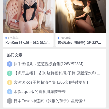
cos单集
cos单集
KenKen けん研 – 082 DL写真
菌烨tako 明日奈[12P-227M
集 KURO Animals-高端精品
B]
热门文章
快手锦缎儿～芝芝视频合集[126V/528M]
1
【虎牙主播】 艾米 烧舞福利/影子舞 原版无水印 （1v/130m）
2
蠢沫沫 cos图片超清合集 [306套][持续更新]
3
水淼aqua版的喜多川海梦来袭
4
日本Coser神还原《我推的孩子》星野爱！
5