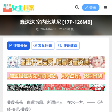
登录
蠢沫沫 室内比基尼 [17P-126MB]
2024-04-03
cos单集
详情介绍
常见问题
评论建议
蒹葭苍苍，白露为霜。所谓伊人，在水一方。——《诗
经·秦风·蒹葭》