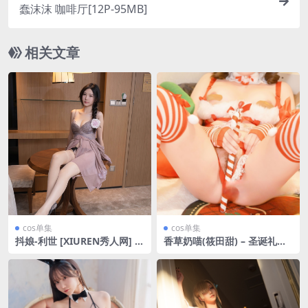
蠢沫沫 咖啡厅[12P-95MB]
相关文章
cos单集
cos单集
抖娘-利世 [XIUREN秀人网] 2
香草奶喵(筱田甜) – 圣诞礼物-
023.06.14 NO.6913 [67P-685
优质作品
MB]