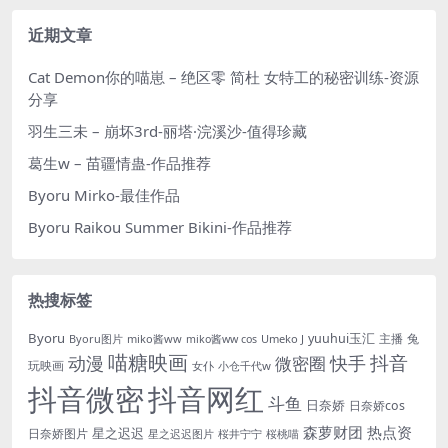
近期文章
Cat Demon你的喵崽 – 绝区零 简杜 女特工的秘密训练-资源
分享
羽生三未 – 崩坏3rd-丽塔·浣溪沙-值得珍藏
葛生w – 苗疆情蛊-作品推荐
Byoru Mirko-最佳作品
Byoru Raikou Summer Bikini-作品推荐
热搜标签
Byoru
yuuhui玉汇
主播
兔
Byoru图片
miko酱ww
Umeko J
miko酱ww cos
喵糖映画
抖音
动漫
快手
微密圈
玩映画
女仆
小仓千代w
抖音微密
抖音网红
斗鱼
日奈娇
日奈娇cos
森萝财团
热点资
星之迟迟
日奈娇图片
星之迟迟图片
桜井宁宁
桜桃喵