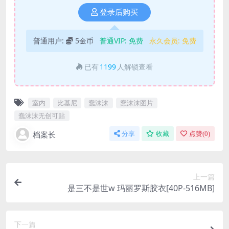
登录后购买
普通用户:
5金币
普通VIP:
免费
永久会员:
免费
已有
1199
人解锁查看
室内
比基尼
蠢沫沫
蠢沫沫图片
蠢沫沫无创可贴
档案长
分享
收藏
点赞(
0
)
上一篇
是三不是世w 玛丽罗斯胶衣[40P-516MB]
下一篇