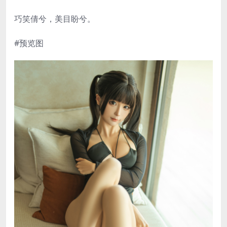
巧笑倩兮，美目盼兮。
#预览图